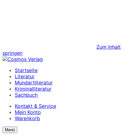
Zum Inhalt
springen
Startseite
Literatur
Mundartliteratur
Kriminalliteratur
Sachbuch
Kontakt & Service
Mein Konto
Warenkorb
Suchformular
Suchformular
Menü
ein/ausblenden
anzeigen