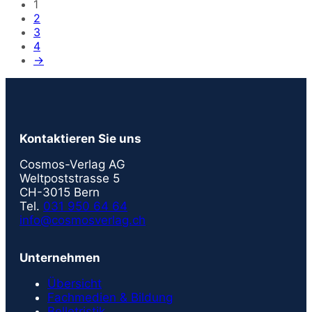
1
2
3
4
→
Kontaktieren Sie uns
Cosmos-Verlag AG
Weltpoststrasse 5
CH-3015 Bern
Tel.
031 950 64 64
info@cosmosverlag.ch
Unternehmen
Übersicht
Fachmedien & Bildung
Belletristik