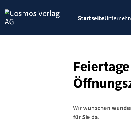
Zum
Inhalt
Startseite
Unterneh
springen
Feiertage
Öffnungs
Wir wünschen wunderb
für Sie da.