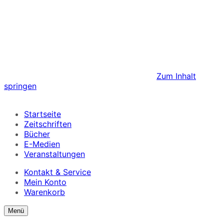
Zum Inhalt
springen
Startseite
Zeitschriften
Bücher
E-Medien
Veranstaltungen
Kontakt & Service
Mein Konto
Warenkorb
Suchformular
Suchformular
Menü
ein/ausblenden
anzeigen