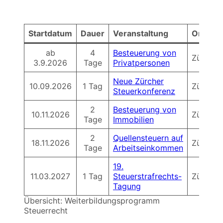
Startdatum
Dauer
Veranstaltung
Ort
ab
4
Besteuerung von
Zürich
3.9.2026
Tage
Privatpersonen
Neue Zürcher
10.09.2026
1 Tag
Zürich/O
Steuerkonferenz
2
Besteuerung von
10.11.2026
Zürich
Tage
Immobilien
2
Quellensteuern auf
18.11.2026
Zürich
Tage
Arbeitseinkommen
19.
11.03.2027
1 Tag
Steuerstrafrechts-
Zürich
Tagung
Übersicht: Weiterbildungsprogramm
Steuerrecht