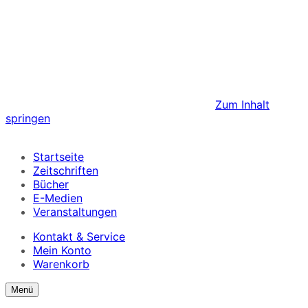
Zum Inhalt
springen
Startseite
Zeitschriften
Bücher
E-Medien
Veranstaltungen
Kontakt & Service
Mein Konto
Warenkorb
Suchformular
Suchformular
Menü
ein/ausblenden
anzeigen