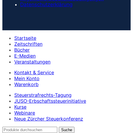
Datenschutzerklärung
Startseite
Zeitschriften
Bücher
E-Medien
Veranstaltungen
Kontakt & Service
Mein Konto
Warenkorb
Steuerstrafrechts-Tagung
JUSO-Erbschaftssteuerinitiative
Kurse
Webinare
Neue Zürcher Steuerkonferenz
Suche