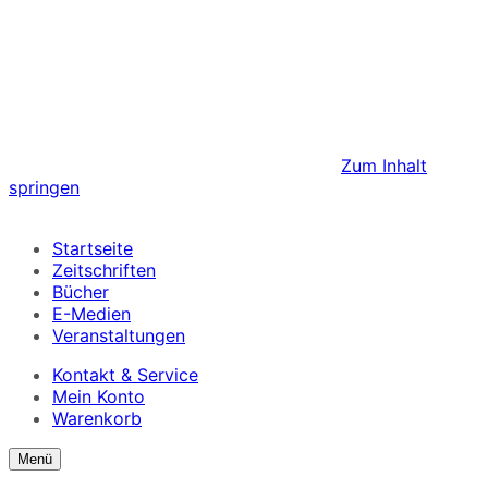
Zum Inhalt
springen
Startseite
Zeitschriften
Bücher
E-Medien
Veranstaltungen
Kontakt & Service
Mein Konto
Warenkorb
Suchformular
Suchformular
Menü
ein/ausblenden
anzeigen