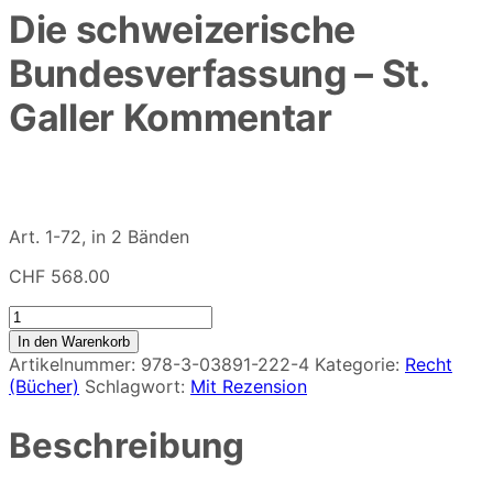
Die schweizerische
Bundesverfassung – St.
Galler Kommentar
Art. 1-72, in 2 Bänden
CHF
568.00
Die
schweizerische
In den Warenkorb
Bundesverfassung
Artikelnummer:
978-3-03891-222-4
Kategorie:
Recht
-
(Bücher)
Schlagwort:
Mit Rezension
St.
Galler
Beschreibung
Kommentar
Menge