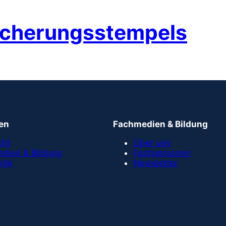
icherungsstempels
en
Fachmedien & Bildung
cht
Über uns
dien & Bildung
Fachpersonen
stik
Newsletter