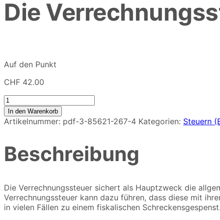
Die Verrechnungss
Auf den Punkt
CHF
42.00
Die
Verrechnungssteuer
In den Warenkorb
in
Artikelnummer:
pdf-3-85621-267-4
Kategorien:
Steuern (
zehn
Stunden
Beschreibung
(E-
Book)
Menge
Die Verrechnungssteuer sichert als Hauptzweck die allg
Verrechnungssteuer kann dazu führen, dass diese mit ihre
in vielen Fällen zu einem fiskalischen Schreckensgespenst