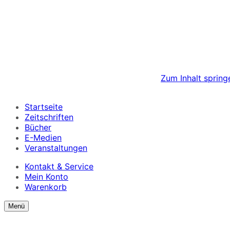
Zum Inhalt spring
Startseite
Zeitschriften
Bücher
E-Medien
Veranstaltungen
Kontakt & Service
Mein Konto
Warenkorb
Suchformular
Suchformular
Menü
ein/ausblenden
anzeigen