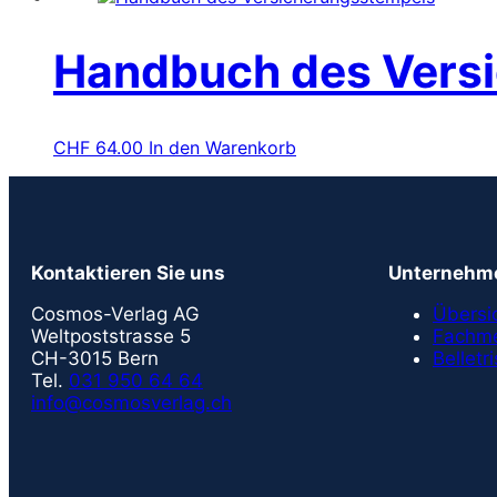
Handbuch des Vers
CHF
64.00
In den Warenkorb
Kontaktieren Sie uns
Unternehm
Cosmos-Verlag AG
Übersi
Weltpoststrasse 5
Fachme
CH-3015 Bern
Belletri
Tel.
031 950 64 64
info@cosmosverlag.ch