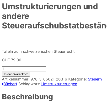
Umstrukturierungen und
andere
Steueraufschubstatbestä
Tafeln zum schweizerischen Steuerrecht
CHF
79.00
Umstrukturierungen
und
In den Warenkorb
andere
Artikelnummer:
978-3-85621-263-6
Kategorie:
Steuern
Steueraufschubstatbestände
(Bücher)
Schlagwort:
Umstrukturierungen
Menge
Beschreibung