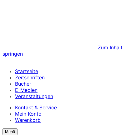
Zum Inhalt
springen
Startseite
Zeitschriften
Bücher
E-Medien
Veranstaltungen
Kontakt & Service
Mein Konto
Warenkorb
Suchformular
Suchformular
Menü
ein/ausblenden
anzeigen