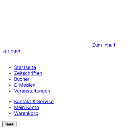
Zum Inhalt
springen
Startseite
Zeitschriften
Bücher
E-Medien
Veranstaltungen
Kontakt & Service
Mein Konto
Warenkorb
Suchformular
Suchformular
Menü
ein/ausblenden
anzeigen