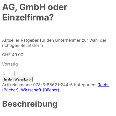
AG, GmbH oder
Einzelfirma?
Aktueller Ratgeber für den Unternehmer zur Wahl der
richtigen Rechtsform
CHF
49.00
Vorrätig
AG,
GmbH
In den Warenkorb
oder
Artikelnummer:
978-3-85621-244-5
Kategorien:
Recht
Einzelfirma?
(Bücher)
,
Wirtschaft (Bücher)
Menge
Beschreibung