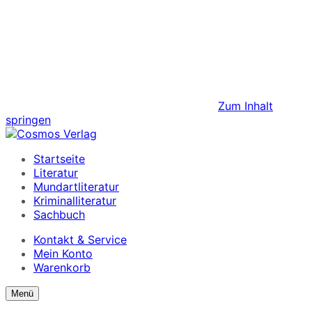
Zum Inhalt
springen
Startseite
Literatur
Mundartliteratur
Kriminalliteratur
Sachbuch
Kontakt & Service
Mein Konto
Warenkorb
Suchformular
Suchformular
Menü
ein/ausblenden
anzeigen