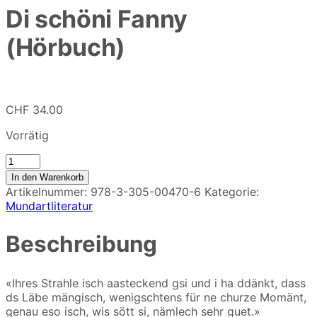
Di schöni Fanny
(Hörbuch)
CHF
34.00
Vorrätig
Di
schöni
In den Warenkorb
Fanny
Artikelnummer:
978-3-305-00470-6
Kategorie:
(Hörbuch)
Mundartliteratur
Menge
Beschreibung
«Ihres Strahle isch aasteckend gsi und i ha ddänkt, dass
ds Läbe mängisch, wenigschtens für ne churze Momänt,
genau eso isch, wis sött si, nämlech sehr guet.»