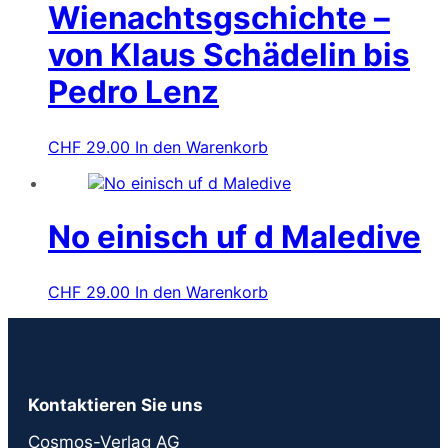
Wienachtsgschichte –
von Klaus Schädelin bis
Pedro Lenz
CHF
29.00
In den Warenkorb
No einisch uf d Maledive
CHF
29.00
In den Warenkorb
Kontaktieren Sie uns
Cosmos-Verlag AG