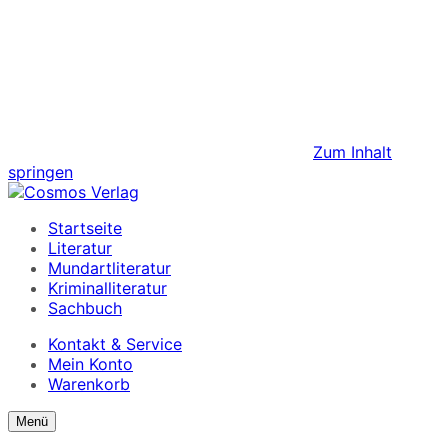
Zum Inhalt
springen
Startseite
Literatur
Mundartliteratur
Kriminalliteratur
Sachbuch
Kontakt & Service
Mein Konto
Warenkorb
Suchformular
Suchformular
Menü
ein/ausblenden
anzeigen