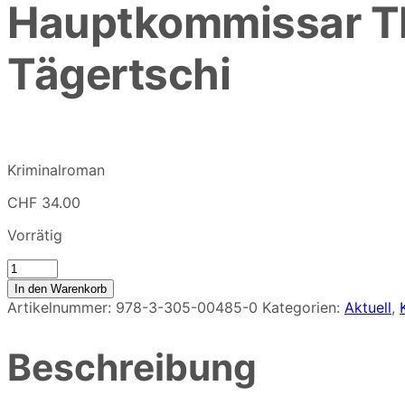
Hauptkommissar Th
Tägertschi
Kriminalroman
CHF
34.00
Vorrätig
Hauptkommissar
Theobald
In den Warenkorb
Weinzäpfli
Artikelnummer:
978-3-305-00485-0
Kategorien:
Aktuell
,
und
das
Beschreibung
Orakel
von
Tägertschi