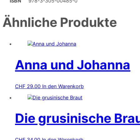
ISBN
978-3-305-00485-0
Ähnliche Produkte
Anna und Johanna
CHF
29.00
In den Warenkorb
Die grusinische Bra
CHF
34.00
In den Warenkorb