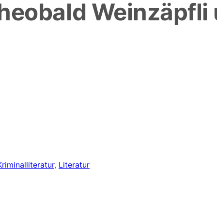
eobald Weinzäpfli 
Kriminalliteratur
,
Literatur