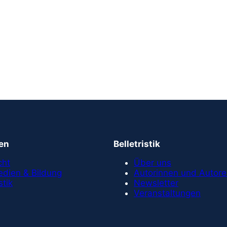
en
Belletristik
cht
Über uns
dien & Bildung
Autorinnen und Autor
stik
Newsletter
Veranstaltungen