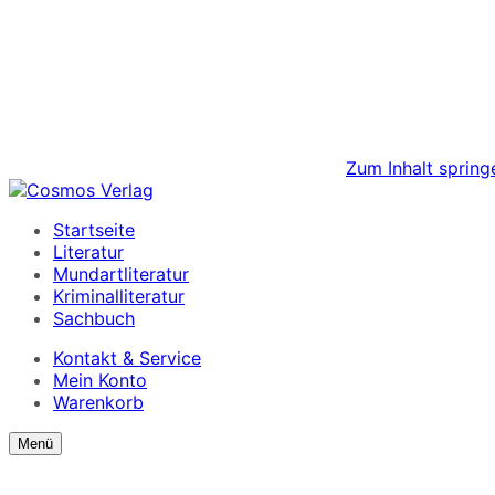
Zum Inhalt spring
Startseite
Literatur
Mundartliteratur
Kriminalliteratur
Sachbuch
Kontakt & Service
Mein Konto
Warenkorb
Suchformular
Suchformular
Menü
ein/ausblenden
anzeigen