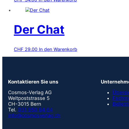
Der Chat
CHF
29.00
In den Warenkorb
Kontaktieren Sie uns
Unternehm
Cosmos-Verlag AG
Übersi
Weltpoststrasse 5
Fachme
CH-3015 Bern
Belletri
Tel.
031 950 64 64
info@cosmosverlag.ch