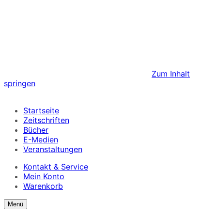
Zum Inhalt
springen
Startseite
Zeitschriften
Bücher
E-Medien
Veranstaltungen
Kontakt & Service
Mein Konto
Warenkorb
Suchformular
Suchformular
Menü
ein/ausblenden
anzeigen