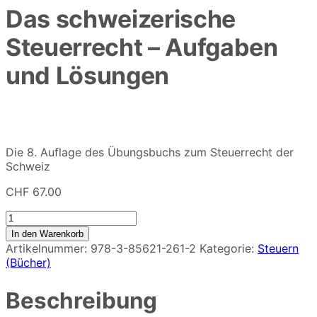
Das schweizerische
Steuerrecht – Aufgaben
und Lösungen
Die 8. Auflage des Übungsbuchs zum Steuerrecht der
Schweiz
CHF
67.00
Das
schweizerische
In den Warenkorb
Steuerrecht
Artikelnummer:
978-3-85621-261-2
Kategorie:
Steuern
-
(Bücher)
Aufgaben
und
Beschreibung
Lösungen
Menge