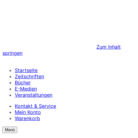
Zum Inhalt
springen
Startseite
Zeitschriften
Bücher
E-Medien
Veranstaltungen
Kontakt & Service
Mein Konto
Warenkorb
Suchformular
Suchformular
Menü
ein/ausblenden
anzeigen